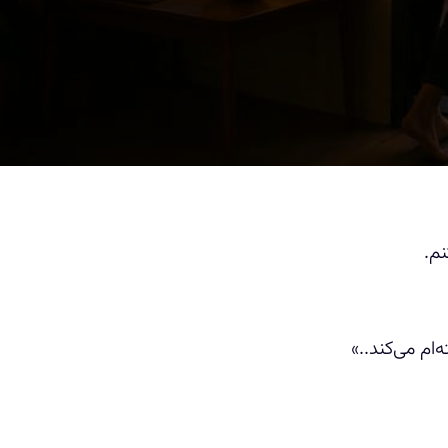
م.
م می‌کند..»