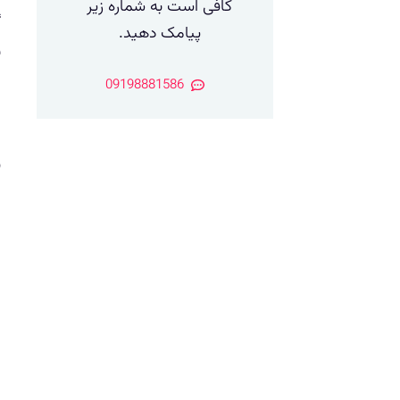
کافی است به شماره زیر
گ
پیامک دهید.
ن
ب
09198881586
غ
و
ا
چ
ف
ا
ی
خ