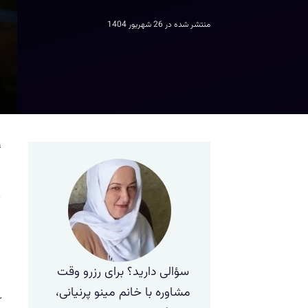
منتشر شده در
26 شهریور 1404
گ
خ
ه
د
ح
سؤالی دارید؟ برای رزرو وقت
ا
مشاوره با خانم مینو پرنیانی،
آ