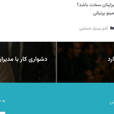
رایتان سخت باشد؟
ینو پرنیانی
دسته‌ها
آدم بسیار حساس
رد
دشواری کار با مدیرا
به د
تن