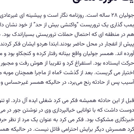
جولیان ٢٨ ساله است. روزنامه نگار است و پیشینه ای غیرع
مب گذاری یک تروریست “واکنشی بیش از حد” از خود نشان دا
م در منطقه ای که احتمال حملات تروریستی بسیاراندک بود. در
یش از انفجار در محل حاضر بودند.ابتدا هردو ایشان فکر کرد
ورده اند. همسر جولیان واقع بینانه رفتار کرده و کنجکاو بود 
رکت ایستاده بود. استفراغ کرد و تقریبا از هوش رفت و مجبور 
اختیار می گریست. بعد از گذشت ۶ماه از م
سیب پس از حادثه رنج می‌برد، در حالیکه همسر غیرحساس و ب
بل از این حادثه همیشه فکر می کرد شغلی ایده آل دارد. او تنو
وست داشت که با توانایی خیالپردازی وی در نوشتن جور در می آ
برنگاری مشکوک بود. فکر می کرد به عنوان یک مرد از نظر
رد همسرش دیگر برایش احترامی قائل نیست. در حالیکه همسرش