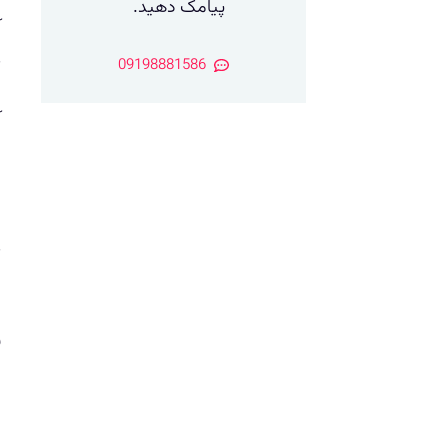
پیامک دهید.
آ
ه
09198881586
آ
ب
ش
ب
ه
ا
ن
ی
ی