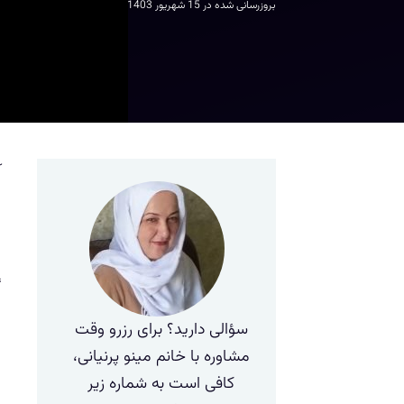
بروزرسانی شده در
15 شهریور 1403
آ
ا
چ
ح
گ
ب
سؤالی دارید؟ برای رزرو وقت
ا
مشاوره با خانم مینو پرنیانی،
پ
کافی است به شماره زیر