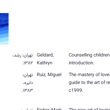
Counselling children:
‎Geldard,
ت‍ه‍ران‌: رش‍د،
۱۳۸۲.
Kathryn‬
introduction‬.
The mastery of love:
‎Ruiz, Miguel‬
ت‍ه‍ران‌:
guide to the art of r
دای‍ره‌،
۱۳۸۳.
c1999‬.