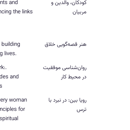
ک‍ودک‍ان‌، وال‍دی‍ن‌ و
ents and
م‍رب‍ی‍ان‌
cing the links
‏‫ه‍ن‍ر ق‍ص‍ه‌گ‍وی‍ی‌ خ‍لاق
community, changing lives‬‭‬‏.
روان‌ش‍ن‍اس‍ی‌ م‍وف‍ق‍ی‍ت‌
‏‫.
در م‍ح‍ی‍ط ک‍ار
udes and
روی‍ا ب‍ی‍ن‌: در ن‍ب‍رد ب‍ا
‏‫very woman
ت‍رس‌
nciples for
piritual