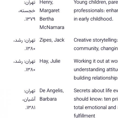
Young children, par
‎Henry,
ت‍ه‍ران‌:
professionals: enhan
Margaret
خ‍ج‍س‍ت‍ه‌،
۱۳۷۹.
Bertha
in early childhood‬.
McNamara‬
‏‫‭‭‭‭C‭‭‭‭‭reative storytelling: building
Zipes, Jack
‏‫ت‍ه‍ران‌‮‬‏‫: رش‍د‮‬‏‫،
۱۳۸۰.‮‏‬
‎Working it out at work:
Hay, Julie
ت‍ه‍ران‌: رش‍د‏‫،
۱۳۸۰.‬
understanding attit
Secrets about life e
De Angelis,
ت‍ه‍ران‌:
should know: ten pri
Barbara
آشیان،
۱۳۸۱.‮
total emotional and s