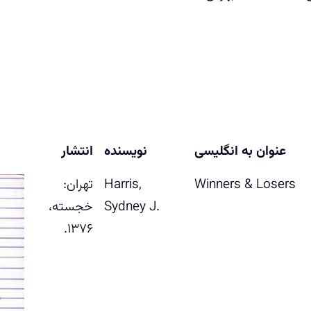
ع‍ن‍وان‌ ب‍ه‌ ان‍گ‍ل‍ی‍س‍ی
نویسنده
انتشار
Harris,
ت‍ه‍ران‌:
Sydney J.
خ‍ج‍س‍ت‍ه‌‏‫‏،
۱۳۷۶.‏‬‏‬