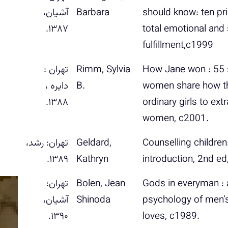
should know: ten pri
Barbara
آشیان‏‫،
total ‭‭‭‭emotional and spiritual
۱۳۸۷.‏‬‏‬‏‬‏‬
How Jane won : 55 s
Rimm, Sylvia
تهران :
women share how t
B.
دایره‏‫ ،
۱۳۸۸.‬
ordinary girls to ext
Counselling children: 
Geldard,
ت‍ه‍ران‌: رش‍د‏‫،
۱۳۸۹.‬
Kathryn
Gods in everyman : a 
Bolen, Jean
تهران:
psychology of men’s
Shinoda
آشیان،
loves, c1989.