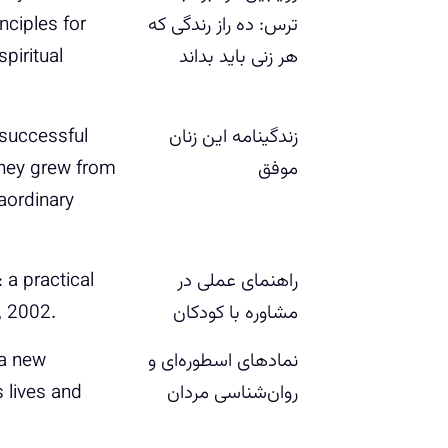
ت‍رس‌: ده راز رندگی که
nciples for
هر زنی باید بداند
زندگینامه این زنان
‏‫uccessful
موفق
hey grew from
raordinary
راه‍ن‍م‍ای‌ ع‍م‍ل‍ی‌ در
‏‫a practical
م‍ش‍اوره‌ ب‍ا ک‍ودک‍ان‌
نمادهای اسطوره‌ای و
‏‫‭new
روان‌شناسی مردان
 lives and