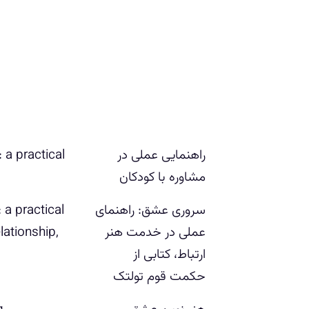
راه‍ن‍م‍ای‍ی‌ ع‍م‍ل‍ی‌ در
 a practical
م‍ش‍اوره‌ ب‍ا ک‍ودک‍ان
س‍روری‌ ع‍ش‍ق‌: راه‍ن‍م‍ای‌
 a practical
ع‍م‍ل‍ی‌ در خ‍دم‍ت‌ ه‍ن‍ر
elationship,
ارت‍ب‍اط، ک‍ت‍اب‍ی‌ از
ح‍ک‍م‍ت‌ ق‍وم‌ ت‍ول‍ت‍ک‌