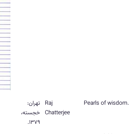
‎Pearls of wisdom‬.
Raj
تهران:
Chatterjee
خ‍ج‍س‍ت‍ه‌،
۱۳۷۹.