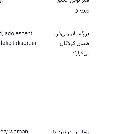
ه‍ن‍ر ن‍وی‍ن‌ ع‍ش‍ق‌
ورزی‍دن
بزرگسالان بی‌قرار
‏‫., adolescent
همان کودکان
eficit ‭disorder
بی‌قرارند
رؤی‍ا‌ب‍ی‍ن‌ در ن‍ب‍رد ب‍ا
‏‫‭‭‭ry woman