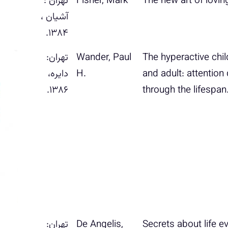
ت‍ه‍ران‌ :
آش‍ی‍ان‌ ‏‫‏،
۱۳۸۴.
The hyperactive child
‏‫‬‭Wander, Paul
تهران:
and adult: attention d
H.
دایره‏‫،
۱۳۸۶.‬
‎Secrets about life eve
De Angelis,
ت‍ه‍ران‌: