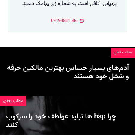
پرنیانی، کافی است به شماره زیر پیامک دهید.
09198881586
مطلب قبلی
آدم‌های بسیار حساس بهترین مالکین حرفه
و شغل خود هستند
مطلب بعدی
چرا ‏hsp‏ ها نباید عواطف خود را سرکوب
کنند