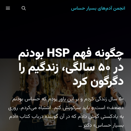
رش
انجمن آدم‌های بسیار حساس
ENU
ه
حتوا
چگونه فهم ‏HSP‏ بودنم
در ۵۰ سالگی، زندگیم را
دگرگون کرد
۵۰ سال زندگی کردم و بر این باور بودم که حساس بودنم
«ضعف» است و باید سرکوبش کنم. اشتباه می‌کردم. روزی
به پادکستی گوش دادم که در آن گوینده درباب کتاب «آدم
بسیار حساس» دکتر …