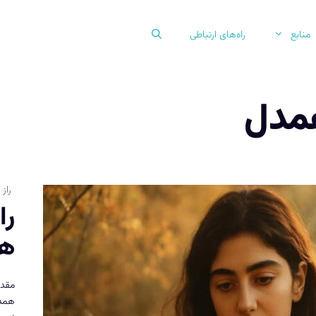
منابع
راه‌های ارتباطی
همدل
راز
را
هم
مقدم
همدل