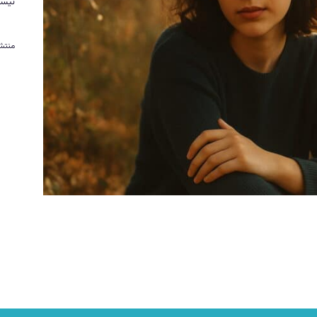
نیس
منتش