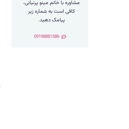
مشاوره با خانم مینو پرنیانی،
ا
کافی است به شماره زیر
پیامک دهید.
ا
09198881586
ا
–
–
ن
–
م