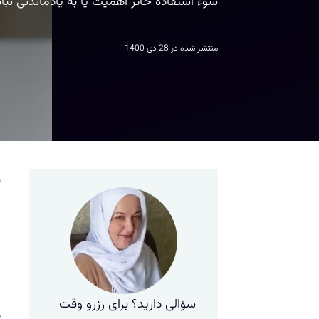
سوء استفاده حائز اهمیت یا به یادماندنی ن
منتشر شده در
28 دی 1400
ب
ا
ا
ی
سؤالی دارید؟ برای رزرو وقت